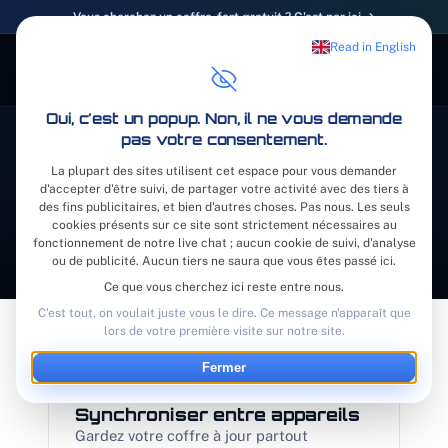
Vous cherchez un coffre-fort gratuit ? C'est par ici →
Read in English
Demander une démo
Oui, c'est un popup. Non, il ne vous demande
pas votre consentement.
Centre d'aide
/
Aide Vault
/
Appareils
La plupart des sites utilisent cet espace pour vous demander
d'accepter d'être suivi, de partager votre activité avec des tiers à
Appareils
des fins publicitaires, et bien d'autres choses. Pas nous. Les seuls
cookies présents sur ce site sont strictement nécessaires au
Utiliser Vault sur tous vos appareils
fonctionnement de notre live chat ; aucun cookie de suivi, d'analyse
ou de publicité. Aucun tiers ne saura que vous êtes passé ici.
Ce que vous cherchez ici reste entre nous.
C'est tout, on voulait juste vous le dire. Ce message n'apparaît que
lors de votre première visite sur notre site.
Fermer
Synchroniser entre appareils
Gardez votre coffre à jour partout